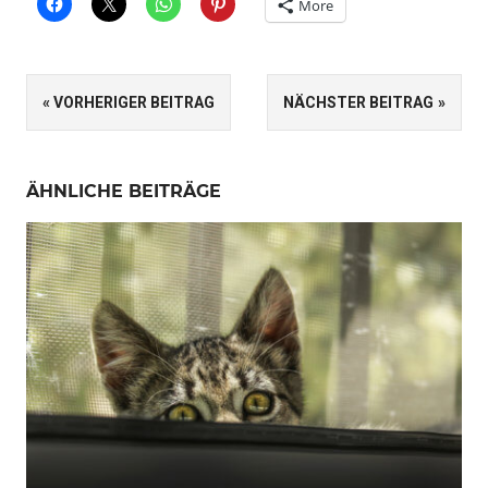
More
SCHLAGWÖRTER
Beitragsnavigation
VORHERIGER BEITRAG
NÄCHSTER BEITRAG
ANDALUSIEN
AUSWANDERUNG
ÄHNLICHE BEITRÄGE