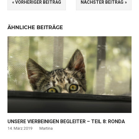
Beitragsnavigation
VORHERIGER BEITRAG
NÄCHSTER BEITRAG
AUSWANDERUNG
EINLEBEN
SPRACHE
ÄHNLICHE BEITRÄGE
UNSERE VIERBEINIGEN BEGLEITER – TEIL 8: RONDA
14. März 2019
Martina