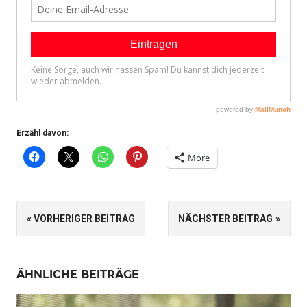
Erzähl davon:
More
SCHLAGWÖRTER
Beitragsnavigation
VORHERIGER BEITRAG
NÄCHSTER BEITRAG
ANDALUSIEN
AUTO
EINLEBEN
ÄHNLICHE BEITRÄGE