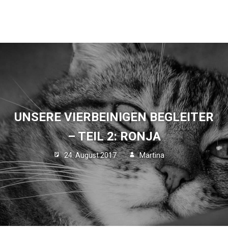
UNSERE VIERBEINIGEN BEGLEITER
– TEIL 2: RONJA
24. August 2017
Martina
Keine
Blog
,
Kommentare
Tiere