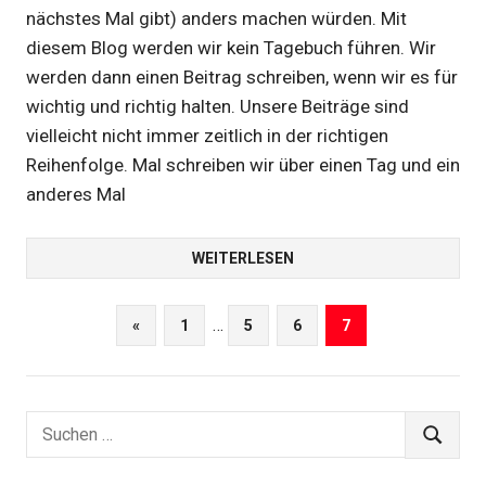
nächstes Mal gibt) anders machen würden. Mit
diesem Blog werden wir kein Tagebuch führen. Wir
werden dann einen Beitrag schreiben, wenn wir es für
wichtig und richtig halten. Unsere Beiträge sind
vielleicht nicht immer zeitlich in der richtigen
Reihenfolge. Mal schreiben wir über einen Tag und ein
anderes Mal
WEITERLESEN
Seitennummerierung
…
Vorherige
«
1
5
6
7
Beiträge
der
Beiträge
Suchen
SUCHEN
nach: